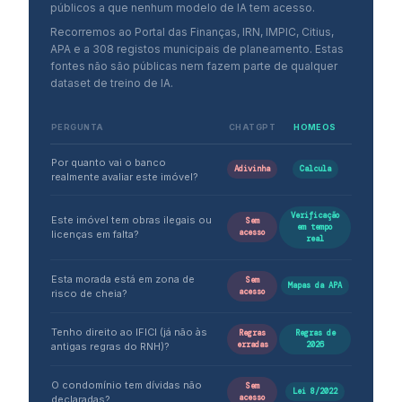
públicos a que nenhum modelo de IA tem acesso.
Recorremos ao Portal das Finanças, IRN, IMPIC, Citius,
APA e a 308 registos municipais de planeamento. Estas
fontes não são públicas nem fazem parte de qualquer
dataset de treino de IA.
PERGUNTA
CHATGPT
HOMEOS
Por quanto vai o banco
Adivinha
Calcula
realmente avaliar este imóvel?
Verificação
Este imóvel tem obras ilegais ou
Sem
em tempo
acesso
licenças em falta?
real
Esta morada está em zona de
Sem
Mapas da APA
acesso
risco de cheia?
Tenho direito ao IFICI (já não às
Regras
Regras de
erradas
2026
antigas regras do RNH)?
O condomínio tem dívidas não
Sem
Lei 8/2022
acesso
declaradas?