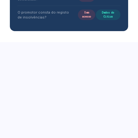
O promotor consta do registo
Sem
Dados do
acesso
Citius
de insolvências?