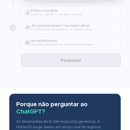
DIGA-NOS A SUA SITUAÇÃO
Estou a comprar
A ver um imóvel ou prestes a assinar
Já sou proprietário / vou fazer obras
2
A verificar conformidade ou a planear obras
Sou profissional
Mediador, advogado ou gestor de propriedade
Pesquisar
Porque não perguntar ao
ChatGPT?
As ferramentas de IA dão respostas genéricas. A
HomeOS exige dados em tempo real de registos