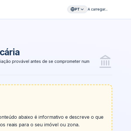
PT
A carregar...
cária
cária
aliação provável antes de se comprometer num
conteúdo abaixo é informativo e descreve o que
os reais para o seu imóvel ou zona.