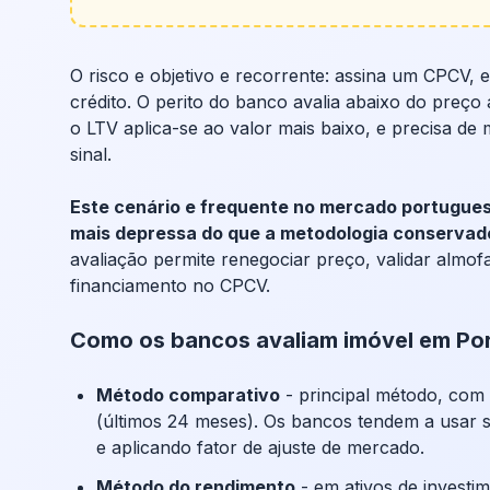
O risco e objetivo e recorrente: assina um CPCV, 
crédito. O perito do banco avalia abaixo do preço
o LTV aplica-se ao valor mais baixo, e precisa de 
sinal.
Este cenário e frequente no mercado portugues
mais depressa do que a metodologia conservado
avaliação permite renegociar preço, validar almofa
financiamento no CPCV.
Como os bancos avaliam imóvel em Por
Método comparativo
- principal método, co
(últimos 24 meses). Os bancos tendem a usar s
e aplicando fator de ajuste de mercado.
Método do rendimento
- em ativos de investi