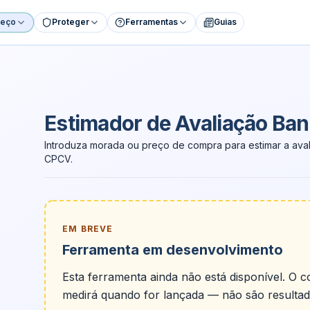
reço
Proteger
Ferramentas
Guias
Estimador de Avaliação Ban
Estimador de avaliação ban
Introduza morada ou preço de compra para estimar a av
CPCV.
EM BREVE
Ferramenta em desenvolvimento
Esta ferramenta ainda não está disponível. O 
medirá quando for lançada — não são resultad