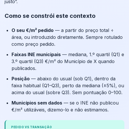
justo”.
Como se constrói este contexto
O seu €/m² pedido
— a partir do preço total ÷
área, ou introduzido diretamente. Sempre rotulado
como preço pedido.
Faixas INE municipais
— mediana, 1.º quartil (Q1) e
3.º quartil (Q3) €/m² do Município de X quando
publicados.
Posição
— abaixo do usual (sob Q1), dentro da
faixa habitual (Q1–Q3), perto da mediana (±5%), ou
acima do usual (sobre Q3). Sem pontuação 0–100.
Municípios sem dados
— se o INE não publicou
€/m² utilizáveis, dizemo-lo e não estimamos.
PEDIDO VS TRANSAÇÃO