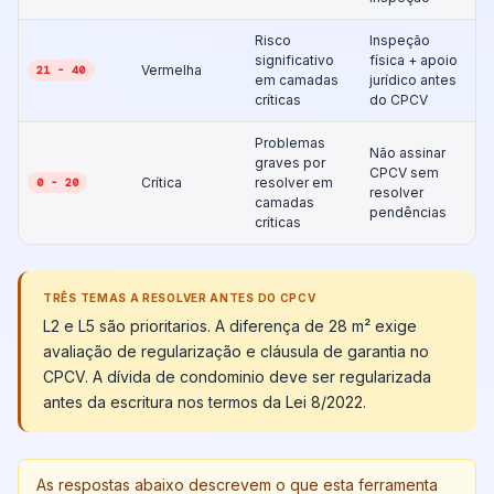
Risco
Inspeção
significativo
física + apoio
Vermelha
21 - 40
em camadas
jurídico antes
críticas
do CPCV
Problemas
Não assinar
graves por
CPCV sem
Crítica
resolver em
0 - 20
resolver
camadas
pendências
críticas
TRÊS TEMAS A RESOLVER ANTES DO CPCV
L2 e L5 são prioritarios. A diferença de 28 m² exige
avaliação de regularização e cláusula de garantia no
CPCV. A dívida de condominio deve ser regularizada
antes da escritura nos termos da Lei 8/2022.
As respostas abaixo descrevem o que esta ferramenta