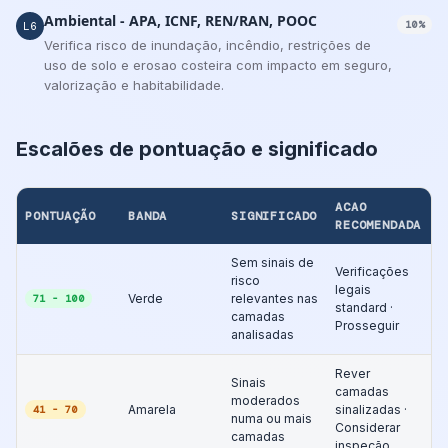
Ambiental - APA, ICNF, REN/RAN, POOC
10%
L6
Verifica risco de inundação, incêndio, restrições de
uso de solo e erosao costeira com impacto em seguro,
valorização e habitabilidade.
Escalões de pontuação e significado
ACAO
PONTUAÇÃO
BANDA
SIGNIFICADO
RECOMENDADA
Sem sinais de
Verificações
risco
legais
Verde
relevantes nas
71 - 100
standard ·
camadas
Prosseguir
analisadas
Rever
Sinais
camadas
moderados
Amarela
sinalizadas ·
41 - 70
numa ou mais
Considerar
camadas
inspeção