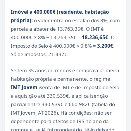
Imóvel a 400.000€ (residente, habitação
própria):
o valor entra no escalão dos 8%, com
parcela a abater de 13.763,35€. O IMT é
400.000€ × 8% − 13.763,35€ =
18.236,65€
. O
Imposto do Selo é 400.000€ × 0,8% =
3.200€
.
Só de impostos, 21.437€.
Se tem 35 anos ou menos e compra a primeira
habitação própria e permanente, o regime
IMT Jovem
isenta de IMT e de Imposto do Selo
a aquisição até 330.539€, e aplica isenção
parcial entre 330.539€ e 660.982€ (tabela do
IMT Jovem, AT 2026). Há condições: não ser
dependente para efeitos de IRS no ano da
compra e, se já foi proprietário, tê-lo deixado