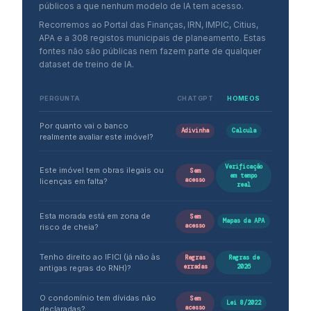
públicos a que nenhum modelo de IA tem acesso.
Recorremos ao Portal das Finanças, IRN, IMPIC, Citius,
APA e a 308 registos municipais de planeamento. Estas
fontes não são públicas nem fazem parte de qualquer
dataset de treino de IA.
PERGUNTA
CHATGPT
HOMEOS
Por quanto vai o banco
Adivinha
Calcula
realmente avaliar este imóvel?
Verificação
Este imóvel tem obras ilegais ou
Sem
em tempo
acesso
licenças em falta?
real
Esta morada está em zona de
Sem
Mapas da APA
acesso
risco de cheia?
Tenho direito ao IFICI (já não às
Regras
Regras de
erradas
2026
antigas regras do RNH)?
O condomínio tem dívidas não
Sem
Lei 8/2022
acesso
declaradas?