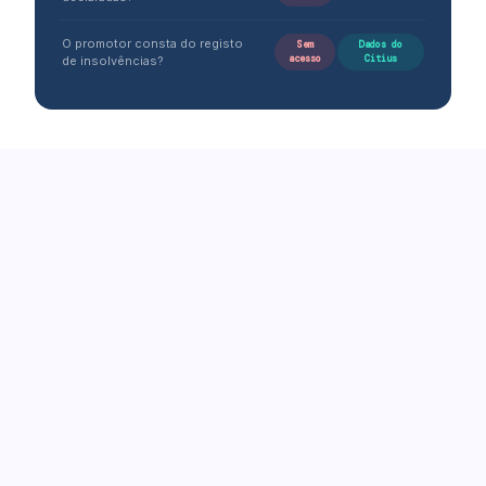
O promotor consta do registo
Sem
Dados do
acesso
Citius
de insolvências?