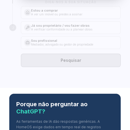
DIGA-NOS A SUA SITUAÇÃO
Estou a comprar
A ver um imóvel ou prestes a assinar
Já sou proprietário / vou fazer obras
2
A verificar conformidade ou a planear obras
Sou profissional
Mediador, advogado ou gestor de propriedade
Pesquisar
Porque não perguntar ao
ChatGPT?
As ferramentas de IA dão respostas genéricas. A
HomeOS exige dados em tempo real de registos