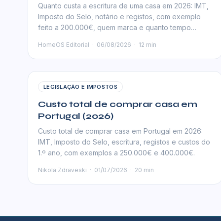
Quanto custa a escritura de uma casa em 2026: IMT,
Imposto do Selo, notário e registos, com exemplo
feito a 200.000€, quem marca e quanto tempo
demora.
HomeOS Editorial
·
06/08/2026
·
12 min
LEGISLAÇÃO E IMPOSTOS
Custo total de comprar casa em
Portugal (2026)
Custo total de comprar casa em Portugal em 2026:
IMT, Imposto do Selo, escritura, registos e custos do
1.º ano, com exemplos a 250.000€ e 400.000€.
Nikola Zdraveski
·
01/07/2026
·
20 min