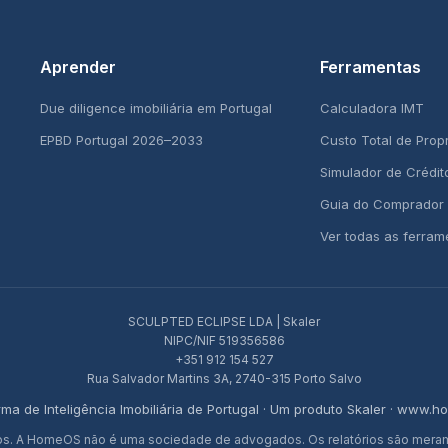
Aprender
Ferramentas
Due diligence imobiliária em Portugal
Calculadora IMT
EPBD Portugal 2026–2033
Custo Total de Prop
Simulador de Crédit
Guia do Comprador
Ver todas as ferra
SCULPTED ECLIPSE LDA | Skaler
NIPC/NIF 519356586
+351 912 154 527
Rua Salvador Martins 3A, 2740-315 Porto Salvo
rma de Inteligência Imobiliária de Portugal · Um produto Skaler · www.h
s. A HomeOS não é uma sociedade de advogados. Os relatórios são meramen